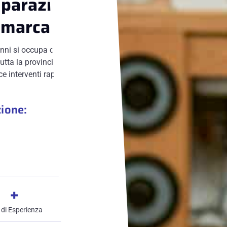
iparazione
imarca
nni si occupa della
utta la provincia di
ce interventi rapidi e
zione:
+
 di Esperienza