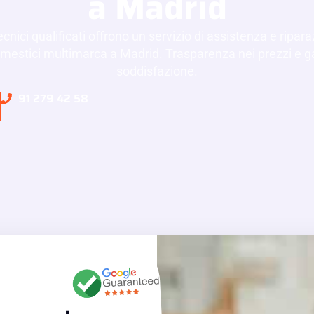
a Madrid
tecnici qualificati offrono un servizio di assistenza e ripar
mestici multimarca a Madrid. Trasparenza nei prezzi e g
soddisfazione.
91 279 42 58