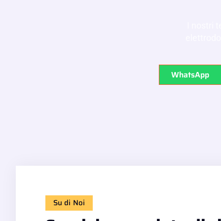
I nostri 
elettrodo
WhatsApp
Su di Noi