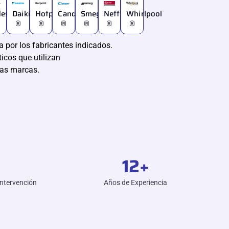
desit
Daikin
Hotpoint
Candy
Smeg
Neff
Whirlpool
®
®
®
®
®
®
 por los fabricantes indicados.
icos que utilizan
las marcas.
12
+
Intervención
Años de Experiencia