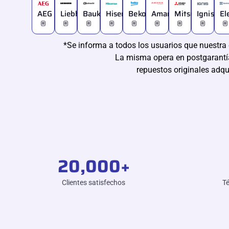
AEG
Liebherr
Bauknecht
Hisense
Beko
Amana
Mitsubishi
Ignis
El
®
®
®
®
®
®
®
®
®
*Se informa a todos los usuarios que nuestra 
La misma opera en postgarantía
repuestos originales adqu
20,000
+
Clientes satisfechos
Té