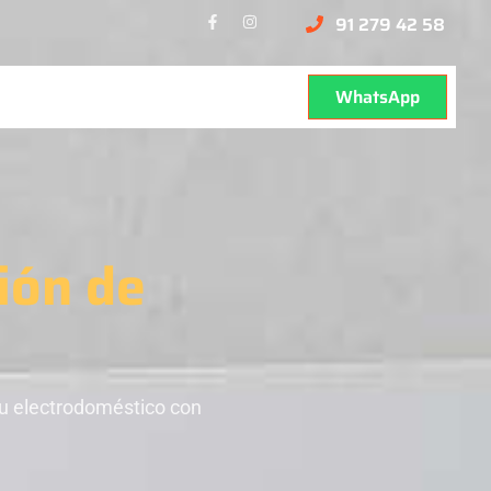
91 279 42 58
WhatsApp
ión de
tu electrodoméstico con