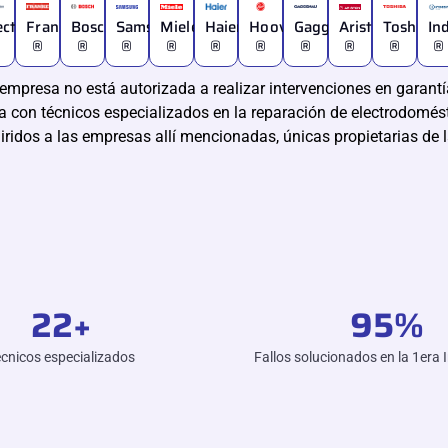
ectrolux
Franke
Bosch
Samsung
Miele
Haier
Hoover
Gaggenau
Ariston
Toshiba
In
®
®
®
®
®
®
®
®
®
®
empresa no está autorizada a realizar intervenciones en garantía
 con técnicos especializados en la reparación de electrodomést
iridos a las empresas allí mencionadas, únicas propietarias de 
22
+
95
%
cnicos especializados
Fallos solucionados en la 1era 