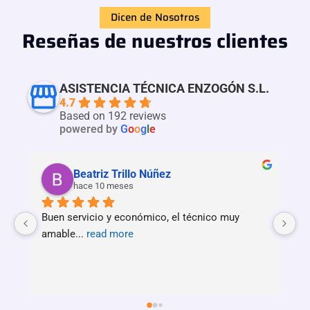
Dicen de Nosotros
Reseñas de nuestros clientes
ASISTENCIA TÉCNICA ENZOGÓN S.L.
4.7
Based on 192 reviews
powered by
G
o
o
g
l
e
Beatriz Trillo Núñez
hace 10 meses
Buen servicio y económico, el técnico muy 
Se
amable
... 
read more
r