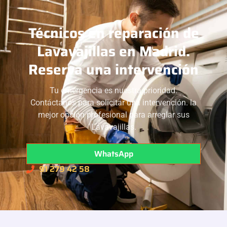
Técnicos en reparación de
Lavavajillas en Madrid.
Reserva una intervención
Tu emergencia es nuestra prioridad.
Contáctanos para solicitar una intervención. la
mejor opción profesional para arreglar sus
Lavavajillas.
WhatsApp
91 279 42 58