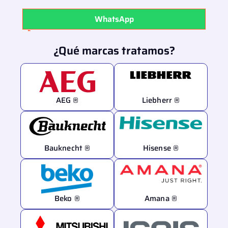
WhatsApp
91 279 42 58
¿Qué marcas tratamos?
AEG ®
Liebherr ®
Bauknecht ®
Hisense ®
Beko ®
Amana ®