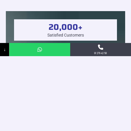
20,000
+
Satisfied Customers
↓
91 279 42 58