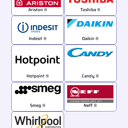
Ariston ®
Toshiba ®
Indesit ®
Daikin ®
Hotpoint ®
Candy ®
Smeg ®
Neff ®