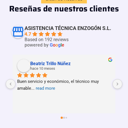
Reseñas de nuestros clientes
ASISTENCIA TÉCNICA ENZOGÓN S.L.
4.7
Based on 192 reviews
powered by
G
o
o
g
l
e
Beatriz Trillo Núñez
hace 10 meses
Buen servicio y económico, el técnico muy 
Se
amable
... 
read more
r