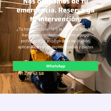
Nos ocupamos de tu
emergencia. Reserva ya
tu intervención.
¿Tu horno no calienta o tu lavadora Bosch ®
hace ruidos molestos? Nuestro equipo
profesional se encarga de la reparación,
aplicando técnicas especializadas y piezas
originales.
WhatsApp
91 279 42 58