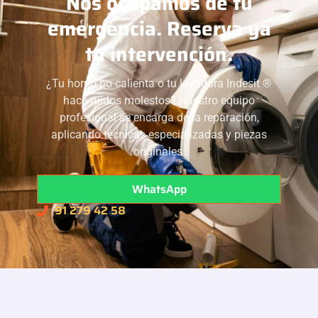
Nos ocupamos de tu
emergencia. Reserva ya
tu intervención.
¿Tu horno no calienta o tu lavadora Indesit ®
hace ruidos molestos? Nuestro equipo
profesional se encarga de la reparación,
aplicando técnicas especializadas y piezas
originales.
WhatsApp
91 279 42 58