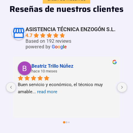
Reseñas de nuestros clientes
ASISTENCIA TÉCNICA ENZOGÓN S.L.
4.7
Based on 192 reviews
powered by
G
o
o
g
l
e
Beatriz Trillo Núñez
hace 10 meses
Buen servicio y económico, el técnico muy 
Se
amable
... 
read more
r