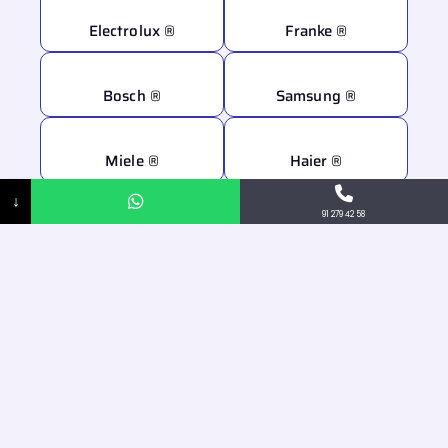
Electrolux ®
Franke ®
Bosch ®
Samsung ®
Miele ®
Haier ®
↓
91 279 42 58
Hoover ®
Gaggenau ®
Ariston ®
Toshiba ®
Indesit ®
Daikin ®
Hotpoint ®
Candy ®