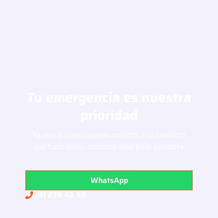
Tu emergencia es nuestra
prioridad
Ya sea el horno que no calienta o la lavadora
que hace ruido, estamos aquí para ayudarte.
WhatsApp
91 279 42 58